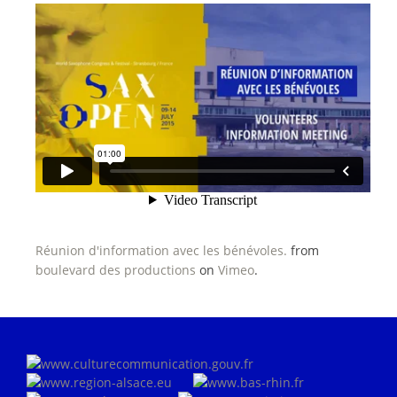
Réunion d'information avec les bénévoles.
from
boulevard des productions
on
Vimeo
.