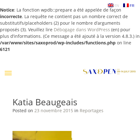
EN
FR
Notice
: La fonction wpdb::prepare a été appelée de façon
incorrecte
. La requête ne contient pas un nombre correct de
substitutifs/placeholders (2) pour le nombre d’arguments
proposés (3). Veuillez lire
Débogage dans WordPress
(en) pour
plus d’informations. (Ce message a été ajouté à la version 4.8.3.) in
/var/www/sites/saxoprod/wp-includes/functions.php
on line
6121
Skip
to
content
Katia Beaugeais
Posted on
23 novembre 2015
in
Reportages