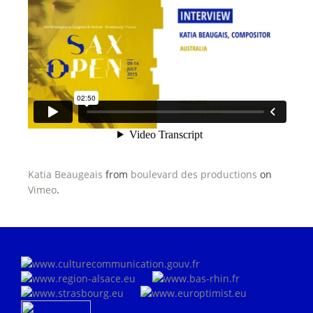
Katia Beaugeais
from
boulevard des productions
on
Vimeo
.