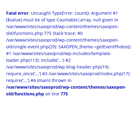
Fatal error
: Uncaught TypeError: count(): Argument #1
($value) must be of type Countable|array, null given in
/var/www/sites/saxoprod/wp-content/themes/saxopen-
old/functions.php:775 Stack trace: #0
/var/www/sites/saxoprod/wp-content/themes/saxopen-
old/single-event.php(29): SAXOPEN_theme->getEventPhotos()
#1 /var/www/sites/saxoprod/wp-includes/template-
loader.php(113): include('...') #2
/var/www/sites/saxoprod/wp-blog-header.php(19):
require_once('...') #3 /var/www/sites/saxoprod/index.php(17):
require('...') #4 {main} thrown in
/var/www/sites/saxoprod/wp-content/themes/saxopen-
old/functions.php
on line
775