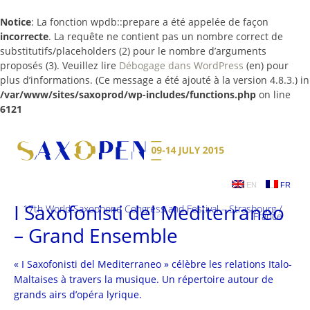
Notice
: La fonction wpdb::prepare a été appelée de façon
incorrecte
. La requête ne contient pas un nombre correct de
substitutifs/placeholders (2) pour le nombre d’arguments
proposés (3). Veuillez lire
Débogage dans WordPress
(en) pour
plus d’informations. (Ce message a été ajouté à la version 4.8.3.) in
/var/www/sites/saxoprod/wp-includes/functions.php
on line
6121
Skip
to
content
EN
FR
I Saxofonisti del Mediterraneo
17th World Saxophone Congress and Festival – Strasbourg /
France
– Grand Ensemble
« I Saxofonisti del Mediterraneo » célèbre les relations Italo-
Maltaises à travers la musique. Un répertoire autour de
grands airs d’opéra lyrique.