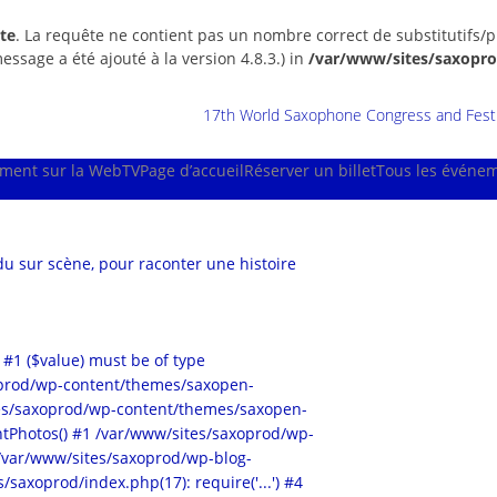
te
. La requête ne contient pas un nombre correct de substitutifs/p
essage a été ajouté à la version 4.8.3.) in
/var/www/sites/saxopro
17th World Saxophone Congress and Festiv
ment sur la WebTV
Page d’accueil
Réserver un billet
Tous les événe
u sur scène, pour raconter une histoire
 #1 ($value) must be of type
xoprod/wp-content/themes/saxopen-
ites/saxoprod/wp-content/themes/saxopen-
tPhotos() #1 /var/www/sites/saxoprod/wp-
2 /var/www/sites/saxoprod/wp-blog-
/saxoprod/index.php(17): require('...') #4