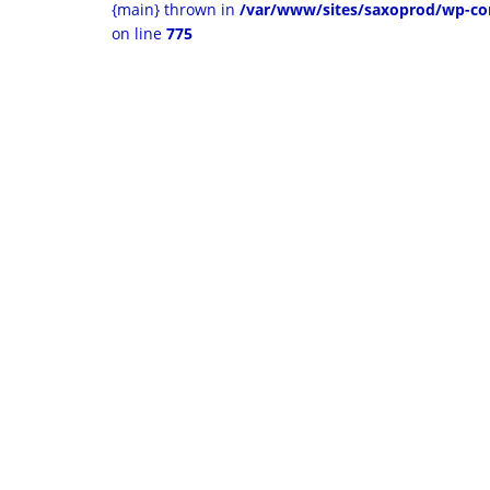
{main} thrown in
/var/www/sites/saxoprod/wp-co
on line
775