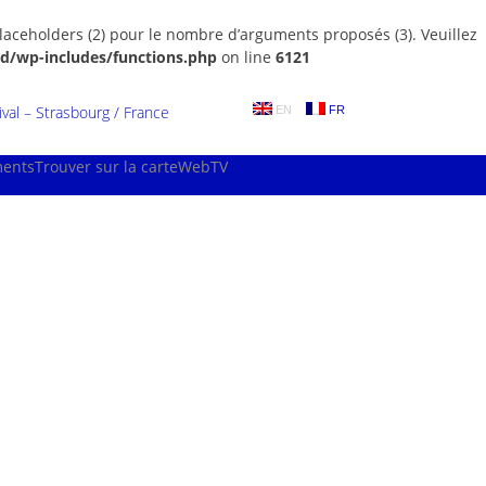
laceholders (2) pour le nombre d’arguments proposés (3). Veuillez
d/wp-includes/functions.php
on line
6121
al – Strasbourg / France
EN
FR
ments
Trouver sur la carte
WebTV