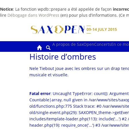
Notice
: La fonction wpdb::prepare a été appelée de façon
incorrec
lire
Débogage dans WordPress
(en) pour plus d’informations. (Ce m
Skip
to
content
A propos de SaxOpen
Concerts
En ce mo
Histoire d’ombres
Nele Tiebout joue avec les ombres sur un drap tend
musicale et visuelle.
Fatal error
: Uncaught TypeError: count(): Argument
Countable|array, null given in /var/www/sites/sa
old/functions.php:775 Stack trace: #0 /var/www/s
old/single-event.php(29): SAXOPEN_theme->getEven
includes/template-loader.php(113): include('...') #
header.php(19): require_once('...') #3 /var/www/sites