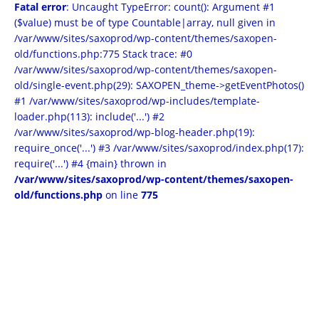
Fatal error
: Uncaught TypeError: count(): Argument #1
($value) must be of type Countable|array, null given in
/var/www/sites/saxoprod/wp-content/themes/saxopen-
old/functions.php:775 Stack trace: #0
/var/www/sites/saxoprod/wp-content/themes/saxopen-
old/single-event.php(29): SAXOPEN_theme->getEventPhotos()
#1 /var/www/sites/saxoprod/wp-includes/template-
loader.php(113): include('...') #2
/var/www/sites/saxoprod/wp-blog-header.php(19):
require_once('...') #3 /var/www/sites/saxoprod/index.php(17):
require('...') #4 {main} thrown in
/var/www/sites/saxoprod/wp-content/themes/saxopen-
old/functions.php
on line
775