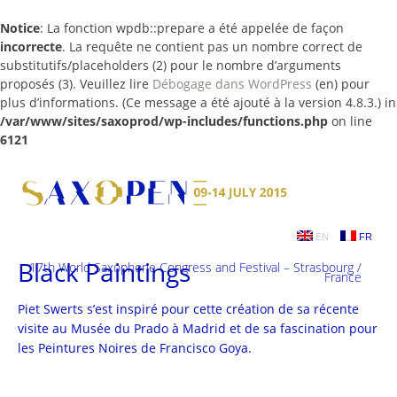
Notice
: La fonction wpdb::prepare a été appelée de façon
incorrecte
. La requête ne contient pas un nombre correct de
substitutifs/placeholders (2) pour le nombre d’arguments
proposés (3). Veuillez lire
Débogage dans WordPress
(en) pour
plus d’informations. (Ce message a été ajouté à la version 4.8.3.) in
/var/www/sites/saxoprod/wp-includes/functions.php
on line
6121
Skip
to
content
EN
FR
Black Paintings
17th World Saxophone Congress and Festival – Strasbourg /
France
Piet Swerts s’est inspiré pour cette création de sa récente
visite au Musée du Prado à Madrid et de sa fascination pour
les Peintures Noires de Francisco Goya.